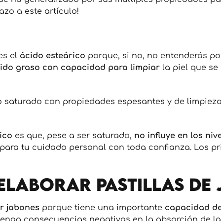
zo a este artículo!
es el
ácido esteárico
porque, si no, no entenderás po
ido graso con capacidad para limpiar
la piel que se
so saturado con propiedades espesantes y de limpiez
ico
es que, pese a ser saturado,
no influye en los niv
 para tu cuidado personal con toda confianza. Los pr
elaborar pastillas de
ar jabones
porque tiene una importante
capacidad de
tenga consecuencias negativas en la absorción de la