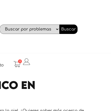
Buscar
0
to
ico en
a la piel. ¿Quieres saber más acerca de