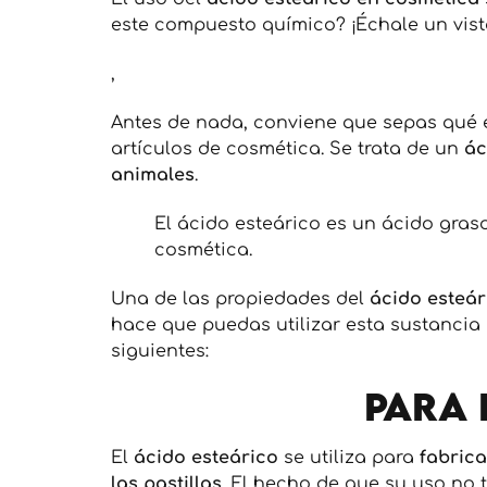
este compuesto químico? ¡Échale un vista
,
Antes de nada, conviene que sepas qué 
artículos de cosmética. Se trata de un
ác
animales
.
El ácido esteárico es un ácido gra
cosmética.
Una de las propiedades del
ácido esteár
hace que puedas utilizar esta sustancia
siguientes:
Para 
El
ácido esteárico
se utiliza para
fabric
las pastillas
. El hecho de que su uso no 