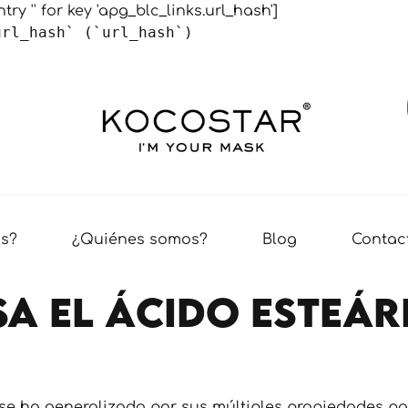
ry '' for key 'apg_blc_links.url_hash']
url_hash` (`url_hash`)
s?
¿Quiénes somos?
Blog
Contac
sa el ácido esteár
se ha generalizado por sus múltiples propiedades par